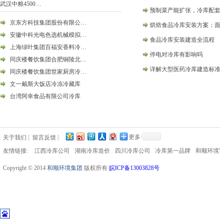
武汉中粮4500…
预制菜产能扩张，冷库配
京东方科技集团股份有限公…
烘焙食品冷库安装方案：
安徽中科光电色选机械模拟…
食品冷库安装建造全流程
上海绿叶集团百福安香料冷…
停电对冷库有影响吗
同庆楼餐饮集团合肥铜陵北…
详解大型医药冷库建造标
同庆楼餐饮集团世家厨房冷…
文一戴斯大饭店冷冻冷藏库
台湾阿幸食品有限公司冷库
更多
关于我们
留言反馈
友情链接:
江西冷库公司
湖南冷库造价
四川冷库公司
冷库第一品牌
和顺环境
Copyright © 2014
和顺环境集团
版权所有
皖ICP备13003828号