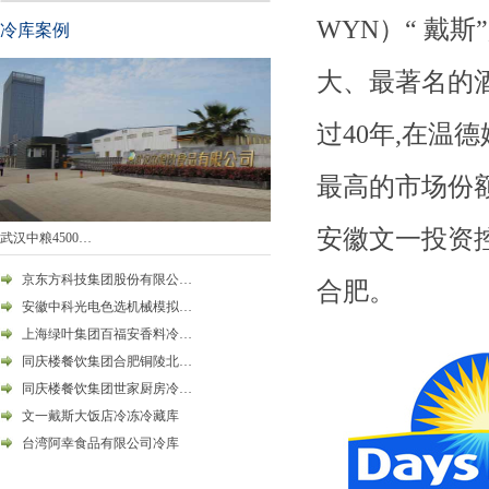
WYN）“ 戴斯
冷库案例
大、最著名的酒店
过40年,在温
最高的市场份额。
安徽文一投资控
武汉中粮4500…
京东方科技集团股份有限公…
合肥。
安徽中科光电色选机械模拟…
上海绿叶集团百福安香料冷…
同庆楼餐饮集团合肥铜陵北…
同庆楼餐饮集团世家厨房冷…
文一戴斯大饭店冷冻冷藏库
台湾阿幸食品有限公司冷库