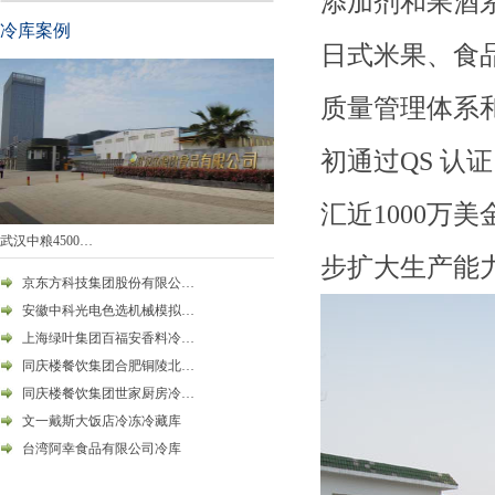
添加剂和果酒
冷库案例
日式米果、食品添
质量管理体系和
初通过QS 
汇近1000万
武汉中粮4500…
步扩大生产能
京东方科技集团股份有限公…
安徽中科光电色选机械模拟…
上海绿叶集团百福安香料冷…
同庆楼餐饮集团合肥铜陵北…
同庆楼餐饮集团世家厨房冷…
文一戴斯大饭店冷冻冷藏库
台湾阿幸食品有限公司冷库