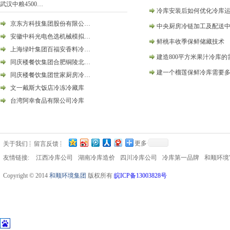
武汉中粮4500…
冷库安装后如何优化冷库
京东方科技集团股份有限公…
中央厨房冷链加工及配送
安徽中科光电色选机械模拟…
鲜桃丰收季保鲜储藏技术
上海绿叶集团百福安香料冷…
建造800平方米果汁冷库的
同庆楼餐饮集团合肥铜陵北…
建一个榴莲保鲜冷库需要
同庆楼餐饮集团世家厨房冷…
文一戴斯大饭店冷冻冷藏库
台湾阿幸食品有限公司冷库
更多
关于我们
留言反馈
友情链接:
江西冷库公司
湖南冷库造价
四川冷库公司
冷库第一品牌
和顺环境
Copyright © 2014
和顺环境集团
版权所有
皖ICP备13003828号