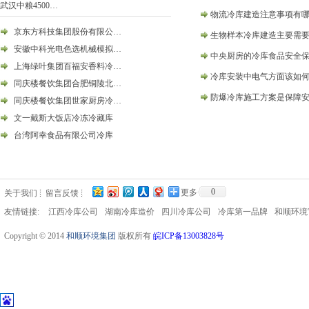
武汉中粮4500…
物流冷库建造注意事项有
京东方科技集团股份有限公…
生物样本冷库建造主要需
安徽中科光电色选机械模拟…
中央厨房的冷库食品安全
上海绿叶集团百福安香料冷…
冷库安装中电气方面该如
同庆楼餐饮集团合肥铜陵北…
防爆冷库施工方案是保障
同庆楼餐饮集团世家厨房冷…
文一戴斯大饭店冷冻冷藏库
台湾阿幸食品有限公司冷库
0
更多
关于我们
留言反馈
友情链接:
江西冷库公司
湖南冷库造价
四川冷库公司
冷库第一品牌
和顺环境
Copyright © 2014
和顺环境集团
版权所有
皖ICP备13003828号